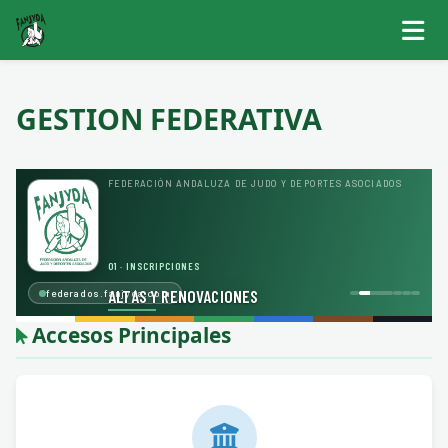
GESTION FEDERATIVA
FEDERACIÓN ANDALUZA DE JUDO Y DEPORTES ASOCIADOS
01 · INSCRIPCIONES
ALTAS Y RENOVACIONES
federados.fanjyda.com
Tu club inscribe y renueva licencias en un único formulario
Accesos Principales